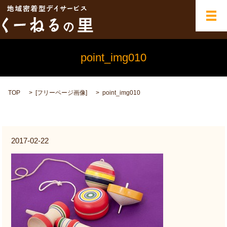
メ
point_img010
TOP
[
フリーページ画像
]
point_img010
2017-02-22