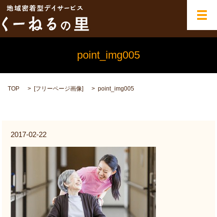
メ
point_img005
TOP
[
フリーページ画像
]
point_img005
2017-02-22